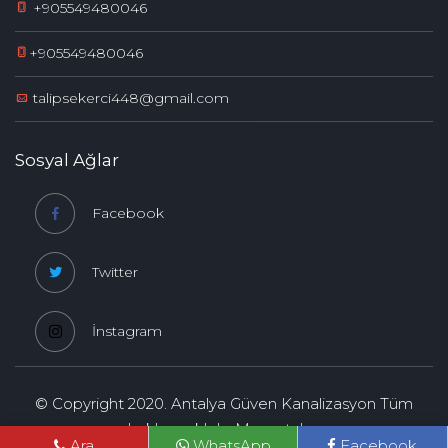
+905549480046
+905549480046
talipsekerci448@gmail.com
Sosyal Ağlar
Facebook
Twitter
İnstagram
© Copyright 2020. Antalya Güven Kanalizasyon Tüm
hakları saklıdır.
Maxantalya
Ara
WhatsApp
Facebook