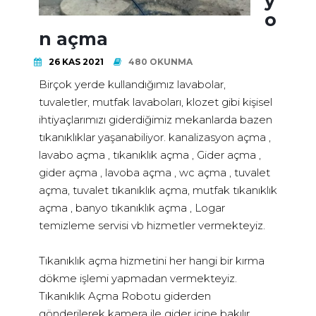
y
o
n açma
26 KAS 2021
480 OKUNMA
Birçok yerde kullandığımız lavabolar,
tuvaletler, mutfak lavaboları, klozet gibi kişisel
ihtiyaçlarımızı giderdiğimiz mekanlarda bazen
tıkanıklıklar yaşanabiliyor. kanalizasyon açma ,
lavabo açma , tıkanıklık açma , Gider açma ,
gider açma , lavoba açma , wc açma , tuvalet
açma, tuvalet tıkanıklık açma, mutfak tıkanıklık
açma , banyo tıkanıklık açma , Logar
temizleme servisi vb hizmetler vermekteyiz.
Tıkanıklık açma hizmetini her hangi bir kırma
dökme işlemi yapmadan vermekteyiz.
Tıkanıklık Açma Robotu giderden
gönderilerek kamera ile gider içine bakılır,